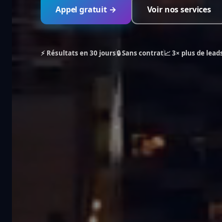
Appel gratuit →
Voir nos services
⚡ Résultats en 30 jours
🔒 Sans contrat
📈 3× plus de lead