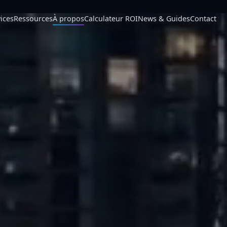
ices
Ressources
À propos
Calculateur ROI
News & Guides
Contact